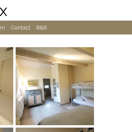
x
zen
Contact
B&B